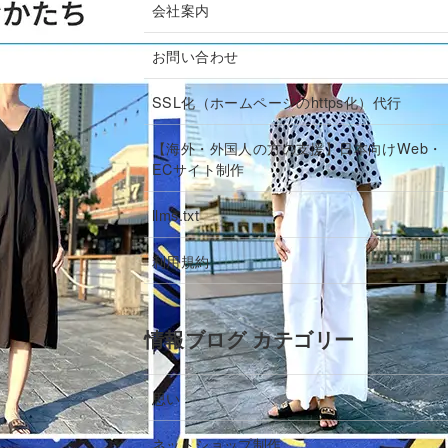
会社案内
お問い合わせ
SSL化（ホームページのhttps化）代行
【海外・外国人の方の支援】日本向けWeb・
ECサイト制作
llms.txt
利用規約
情報ブログ カテゴリー
思い
ネットショップ制作