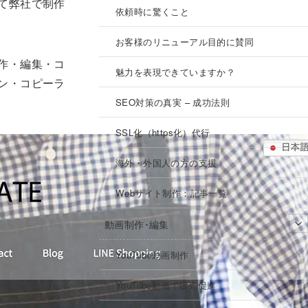
て弊社で制作
依頼時に驚くこと
お客様のリニューアル目的に賛同
作・編集・コ
魅力を表現できていますか？
ン・コピーラ
SEO対策の真実 – 成功法則
SSL化（https化）代行
海外・外国人の方の支援
Webサイト制作：記事一覧
動画制作･編集
YouTube動画制作
YouTube動画で販売促進